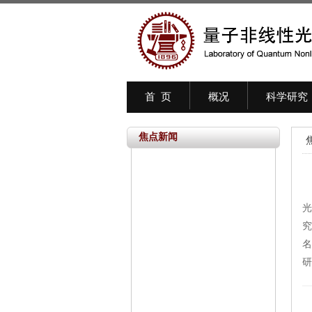
首 页
概况
科学研究
焦点新闻
量
光
究
名
研