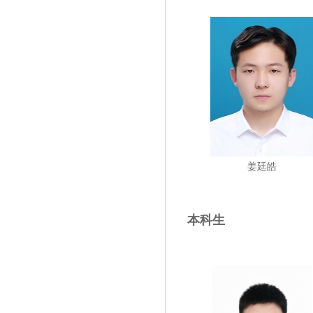
姜廷皓
本科生