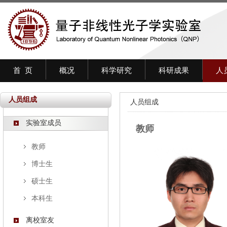
首 页
概况
科学研究
科研成果
人
人员组成
人员组成
实验室成员
教师
教师
博士生
硕士生
本科生
离校室友