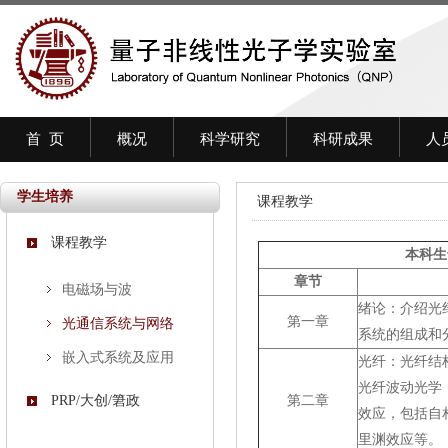
首 页
概况
科学研究
科研成果
人
学生培养
课程教学
课程教学
本科生
章节
电磁场与波
绪论：介绍光
第一章
光通信系统与网络
系统的组成和
嵌入式系统及应用
光纤：光纤结
光纤波动光学
PRP/大创/䇹政
第二章
效应，包括自
里渊效应等。